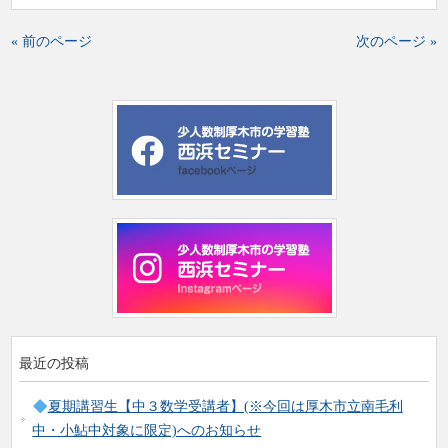
« 前のページ
次のページ »
最近の投稿
夏期講習生【中３数学受講者】(※今回は厚木市立南毛利
中・小鮎中対象に限定)へのお知らせ