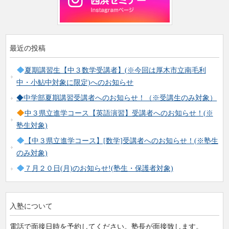
最近の投稿
夏期講習生【中３数学受講者】(※今回は厚木市立南毛利
中・小鮎中対象に限定)へのお知らせ
◆中学部夏期講習受講者へのお知らせ！（※受講生のみ対象）
中３県立進学コース【英語演習】受講者へのお知らせ！(※
塾生対象)
【中３県立進学コース】[数学]受講者へのお知らせ！(※塾生
のみ対象)
７月２０日(月)のお知らせ!(塾生・保護者対象)
入塾について
電話で面接日時を予約してください。塾長が面接致します。