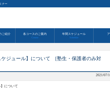
ミナー
のご紹介
各コースのご案内
年間スケジュール
ア
Course
Schedule
スケジュール】について [塾生・保護者のみ対
2021/07/1
ル】について