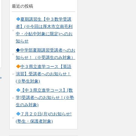
最近の投稿
夏期講習生【中３数学受講
者】(※今回は厚木市立南毛利
中・小鮎中対象に限定)へのお
知らせ
◆中学部夏期講習受講者へのお
知らせ！（※受講生のみ対象）
中３県立進学コース【英語
演習】受講者へのお知らせ！
»
(※塾生対象)
【中３県立進学コース】[数
学]受講者へのお知らせ！(※塾
生のみ対象)
７月２０日(月)のお知らせ!
(塾生・保護者対象)