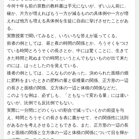
今何十年も前の算数の教科書は手元にないが、ずいぶん前に、
確か、片方が増えればもう一方が減るものの具体例や一方が増
えれば他方も増える具体例を生徒に自由に挙げさせたことがあ
る。
実際授業で聞いてみると、いろいろな答えが返ってくる。
前者の例としては、昼と夜の時間の関係とか、ろうそくをつけ
ている時間とろうそくの長さとか、中には驚くことに、生きて
きた時間と死ぬまでの時間というとんでもないものが出て来た
のには、はっとしたのを覚えている。
後者の例としては、こんなものがあった。決められた面積の畑
に肥料をまいたときの肥料の量と収穫量の関係、正方形の一辺
の長さと面積の関係、立方体の一辺と体積の関係などだ。
このような例は、必ずしも、「ともなって変わる量」には違い
ないが、比例でも反比例でもない。
実際に一分間にどのくらいの割合で減っていくかの前提を与
え、時間とろうそくの長さを表に書かせて、その関係性に法則
があるかを考えさせることもできる。また、正方形の一辺の長
さと面積の関係と立方体の一辺と体積の関係について目を輝か