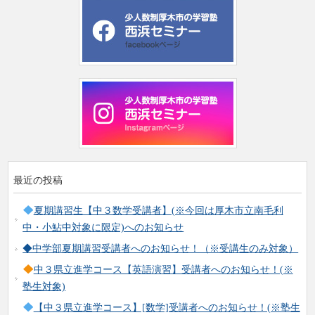
最近の投稿
夏期講習生【中３数学受講者】(※今回は厚木市立南毛利
中・小鮎中対象に限定)へのお知らせ
◆中学部夏期講習受講者へのお知らせ！（※受講生のみ対象）
中３県立進学コース【英語演習】受講者へのお知らせ！(※
塾生対象)
【中３県立進学コース】[数学]受講者へのお知らせ！(※塾生