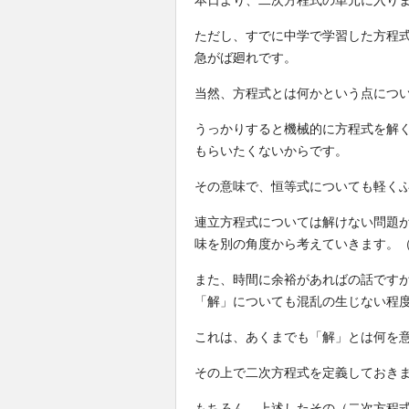
本日より、二次方程式の単元に入り
ただし、すでに中学で学習した方程
急がば廻れです。
当然、方程式とは何かという点につ
うっかりすると機械的に方程式を解
もらいたくないからです。
その意味で、恒等式についても軽く
連立方程式については解けない問題
味を別の角度から考えていきます。
また、時間に余裕があればの話です
「解」についても混乱の生じない程
これは、あくまでも「解」とは何を
その上で二次方程式を定義しておき
もちろん、上述したその（二次方程