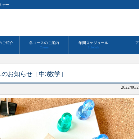
ミナー
のご紹介
各コースのご案内
年間スケジュール
ア
Course
Schedule
のお知らせ［中3数学］
2022/06/2