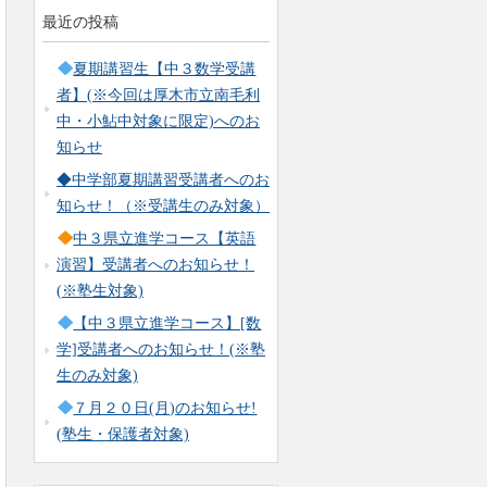
最近の投稿
夏期講習生【中３数学受講
者】(※今回は厚木市立南毛利
中・小鮎中対象に限定)へのお
知らせ
◆中学部夏期講習受講者へのお
知らせ！（※受講生のみ対象）
中３県立進学コース【英語
演習】受講者へのお知らせ！
(※塾生対象)
【中３県立進学コース】[数
学]受講者へのお知らせ！(※塾
生のみ対象)
７月２０日(月)のお知らせ!
(塾生・保護者対象)