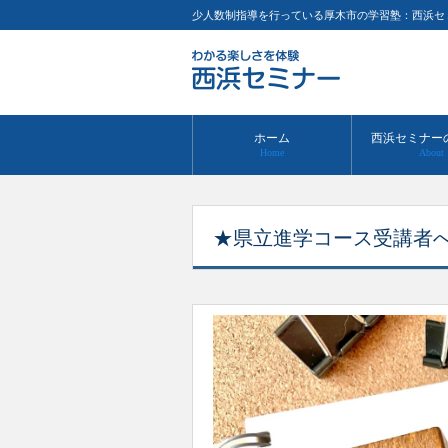
少人数制指導を行っている厚木市の学習塾：西浜セ
ホーム
西浜セミナー
Home
About
★県立進学コース受講者へ