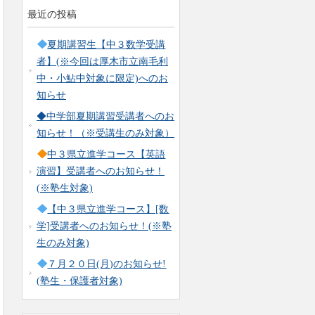
最近の投稿
夏期講習生【中３数学受講
者】(※今回は厚木市立南毛利
中・小鮎中対象に限定)へのお
知らせ
◆中学部夏期講習受講者へのお
知らせ！（※受講生のみ対象）
中３県立進学コース【英語
演習】受講者へのお知らせ！
(※塾生対象)
【中３県立進学コース】[数
学]受講者へのお知らせ！(※塾
生のみ対象)
７月２０日(月)のお知らせ!
(塾生・保護者対象)