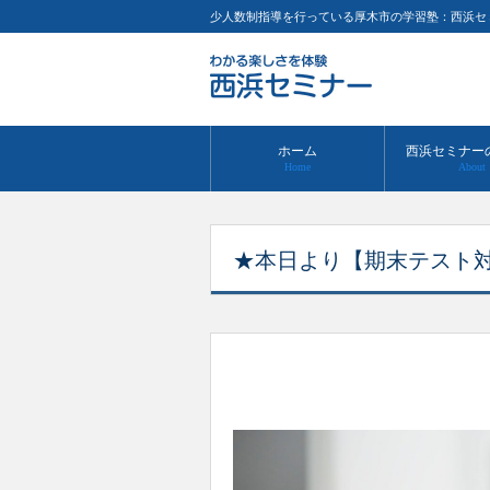
少人数制指導を行っている厚木市の学習塾：西浜セ
ホーム
西浜セミナー
Home
About
★本日より【期末テスト対