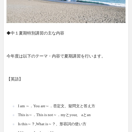
◆中１夏期特別講習の主な内容
今年度は以下のテーマ・内容で夏期講習を行います。
【英語】
I am ～．You are～．否定文、疑問文と答え方
This is～．This is not～．myとyour, aとan
Is this～？,What is～？、形容詞の使い方