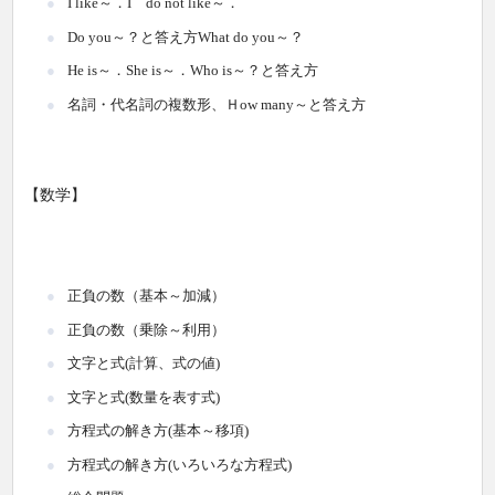
I like～．I do not like～．
Do you～？と答え方What do you～？
He is～．She is～．Who is～？と答え方
名詞・代名詞の複数形、Ｈow many～と答え方
【数学】
正負の数（基本～加減）
正負の数（乗除～利用）
文字と式(計算、式の値)
文字と式(数量を表す式)
方程式の解き方(基本～移項)
方程式の解き方(いろいろな方程式)