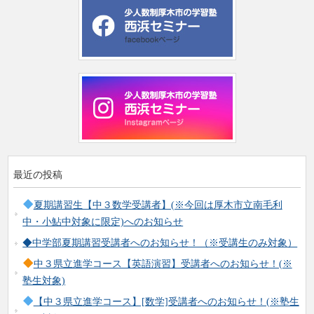
最近の投稿
夏期講習生【中３数学受講者】(※今回は厚木市立南毛利
中・小鮎中対象に限定)へのお知らせ
◆中学部夏期講習受講者へのお知らせ！（※受講生のみ対象）
中３県立進学コース【英語演習】受講者へのお知らせ！(※
塾生対象)
【中３県立進学コース】[数学]受講者へのお知らせ！(※塾生