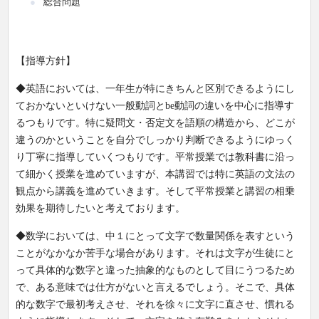
総合問題
【指導方針】
◆英語においては、一年生が特にきちんと区別できるようにし
ておかないといけない一般動詞とbe動詞の違いを中心に指導す
るつもりです。特に疑問文・否定文を語順の構造から、どこが
違うのかということを自分でしっかり判断できるようにゆっく
り丁寧に指導していくつもりです。平常授業では教科書に沿っ
て細かく授業を進めていますが、本講習では特に英語の文法の
観点から講義を進めていきます。そして平常授業と講習の相乗
効果を期待したいと考えております。
◆数学においては、中１にとって文字で数量関係を表すという
ことがなかなか苦手な場合があります。それは文字が生徒にと
って具体的な数字と違った抽象的なものとして目にうつるため
で、ある意味では仕方がないと言えるでしょう。そこで、具体
的な数字で最初考えさせ、それを徐々に文字に直させ、慣れる