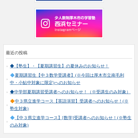
最近の投稿
◆【塾生】・【夏期講習生】の夏休みのお知らせ！
夏期講習生【中３数学受講者】(※今回は厚木市立南毛利
中・小鮎中対象に限定)へのお知らせ
◆中学部夏期講習受講者へのお知らせ！（※受講生のみ対象）
中３県立進学コース【英語演習】受講者へのお知らせ！(※
塾生対象)
【中３県立進学コース】[数学]受講者へのお知らせ！(※塾生
のみ対象)